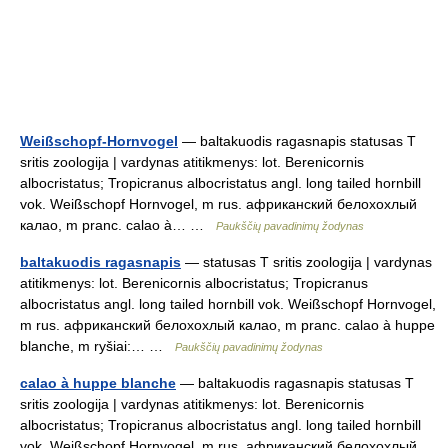
Weißschopf-Hornvogel
— baltakuodis ragasnapis statusas T
sritis zoologija | vardynas atitikmenys: lot. Berenicornis
albocristatus; Tropicranus albocristatus angl. long tailed hornbill
vok. Weißschopf Hornvogel, m rus. африканский белохохлый
калао, m pranc. calao à… …
Paukščių pavadinimų žodynas
baltakuodis ragasnapis
— statusas T sritis zoologija | vardynas
atitikmenys: lot. Berenicornis albocristatus; Tropicranus
albocristatus angl. long tailed hornbill vok. Weißschopf Hornvogel,
m rus. африканский белохохлый калао, m pranc. calao à huppe
blanche, m ryšiai:… …
Paukščių pavadinimų žodynas
calao à huppe blanche
— baltakuodis ragasnapis statusas T
sritis zoologija | vardynas atitikmenys: lot. Berenicornis
albocristatus; Tropicranus albocristatus angl. long tailed hornbill
vok. Weißschopf Hornvogel, m rus. африканский белохохлый