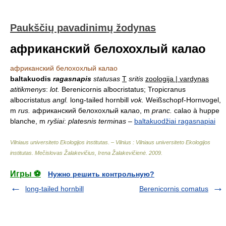
Paukščių pavadinimų žodynas
африканский белохохлый калао
африканский белохохлый калао
baltakuodis
ragasnapis
statusas
T
sritis
zoologija | vardynas
atitikmenys
:
lot.
Berenicornis albocristatus; Tropicranus
albocristatus
angl.
long-tailed hornbill
vok.
Weißschopf-Hornvogel,
m
rus.
африканский белохохлый калао, m
pranc.
calao à huppe
blanche, m
ryšiai
:
platesnis terminas
–
baltakuodžiai ragasnapiai
Vilniaus universiteto Ekologijos institutas. – Vilnius : Vilniaus universiteto Ekologijos
institutas
.
Mečislovas Žalakevičius, Irena Žalakevičienė
.
2009
.
Игры ⚽
Нужно решить контрольную?
long-tailed hornbill
Berenicornis comatus