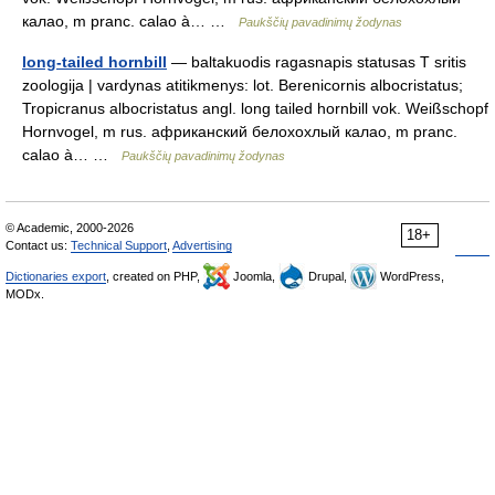
калао, m pranc. calao à… …
Paukščių pavadinimų žodynas
long-tailed hornbill
— baltakuodis ragasnapis statusas T sritis
zoologija | vardynas atitikmenys: lot. Berenicornis albocristatus;
Tropicranus albocristatus angl. long tailed hornbill vok. Weißschopf
Hornvogel, m rus. африканский белохохлый калао, m pranc.
calao à… …
Paukščių pavadinimų žodynas
© Academic, 2000-2026
18+
Contact us:
Technical Support
,
Advertising
Dictionaries export
, created on PHP,
Joomla,
Drupal,
WordPress,
MODx.