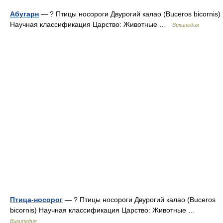
Абугарн
— ? Птицы носороги Двурогий калао (Buceros bicornis)
Научная классификация Царство: Животные …
Википедия
Птица-носорог
— ? Птицы носороги Двурогий калао (Buceros
bicornis) Научная классификация Царство: Животные …
Википедия