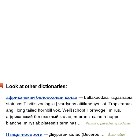
Look at other dictionaries:
африканский белохохлый калао
— baltakuodžiai ragasnapiai
statusas T sritis zoologija | vardynas atitikmenys: lot. Tropicranus
angl. long tailed hornbill vok. Weißschopf Hornvogel, m rus.
африканский белохохлый калао, m pranc. calao à huppe
blanche, m ryšiai: platesnis terminas …
Paukščių pavadinimų žodynas
Птицы-носороги
— Двурогий калао (Buceros …
Википедия