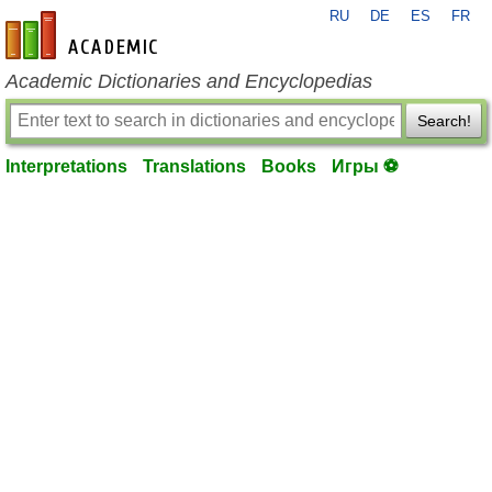
RU
DE
ES
FR
en-academic.com
Academic Dictionaries and Encyclopedias
Search!
Interpretations
Translations
Books
Игры ⚽